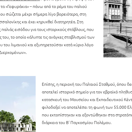
 τα «Γεφυράκια» – πάνω από το ρέμα του παλιού
ίου σώζεται μέχρι σήμερα λίγο βορειότερα, στη
σσαλονίκης και έχει κηρυχθεί διατηρητέα. Στη
 παλιάς εισόδου για τους ιστορικούς στάβλους, που
ος του, το οποίο κάλυπτε τις ανάγκες σταβλισμού των
 του λιμανιού και εξυπηρετούσαν κατά κύριο λόγο
 Διερχομένων».
Επίσης, η περιοχή του Παλαιού Σταθμού, όπου δε
αποτελεί ιστορικό σημείο για τον εβραϊκό πληθυσ
κατασκευή του Μουσείου και Εκπαιδευτικού Κέν
φιλοδοξεί να αποτελέσει τη φωνή των 55.000 Ε
που εκτοπίστηκαν και εξοντώθηκαν στα στρατό
διάρκεια του Β’ Παγκοσμίου Πολέμου.