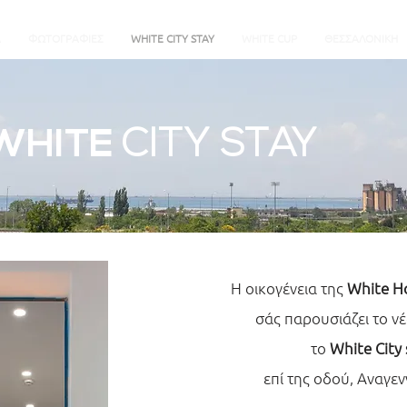
Α
ΦΩΤΟΓΡΑΦΙΕΣ
WHITE CITY STAY
WHITE CUP
ΘΕΣΣΑΛΟΝΙΚΗ
WHITE
CITY STAY
Η οικογένεια της
White Ho
σάς παρουσιάζει
το νέ
το
White City 
επί της οδού,
Αναγεν