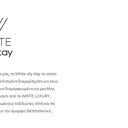
μας, το White city stay το οποίο
οπλισμένα διαμερίσματα για τους
υπνα διαμορφωμένα για μεγάλης
έναντι από το WHITE LUXURY ,
μένους ταξιδιώτες αλλά και σε
υν την όμορφη Θεσσαλονίκη .